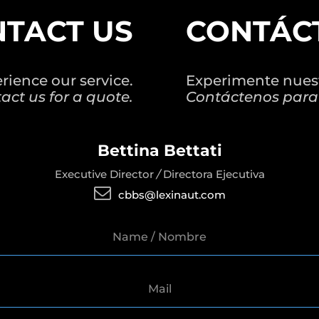
TACT US
CONTÁC
rience our service.
Experimente nuest
act us for a quote.
Contáctenos para
Bettina Bettati
Executive Director
/
Directora Ejecutiva

cbbs@lexinaut.com